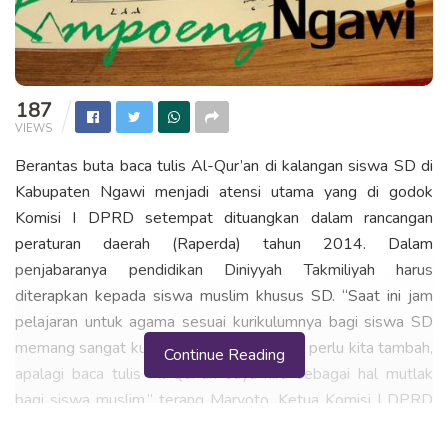
187
VIEWS
Berantas buta baca tulis Al-Qur’an di kalangan siswa SD di
Kabupaten Ngawi menjadi atensi utama yang di godok
Komisi I DPRD setempat dituangkan dalam rancangan
peraturan daerah (Raperda) tahun 2014. Dalam
penjabaranya pendidikan Diniyyah Takmiliyah harus
diterapkan kepada siswa muslim khusus SD. “Saat ini jam
pelajaran untuk agama sesuai kurikulumnya bagi siswa SD
memang sangat kurang sehingga porsinya perlu kita tambah,
Continue Reading
apalagi baca tulis Al-Qur’an saya kira sebagai hal mutlak
bagi siswa muslim,” terang Maryoto, Ketua Komisi I DPRD
Kabupaten Ngawi, Jum’at (16/05).