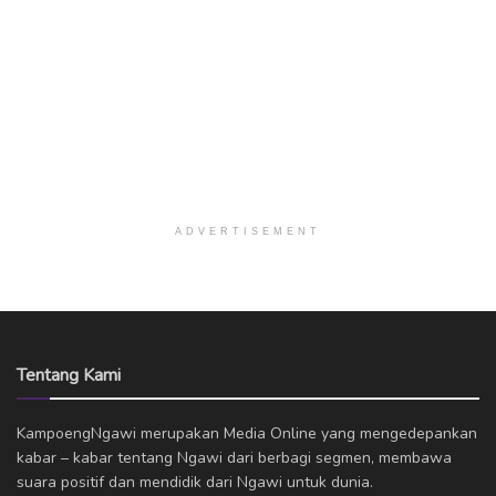
ADVERTISEMENT
Tentang Kami
KampoengNgawi merupakan Media Online yang mengedepankan
kabar – kabar tentang Ngawi dari berbagi segmen, membawa
suara positif dan mendidik dari Ngawi untuk dunia.