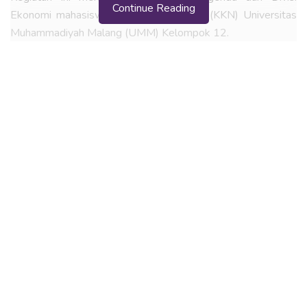
Continue Reading
Ekonomi mahasiswa Kuliah Kerja Nyata (KKN) Universitas
Muhammadiyah Malang (UMM) Kelompok 12.
Adalah pembelajaran terkait pembuatan telor asin dilakukan
oleh siswa kelas 4 SD. Kegiatan ini dimaksudkan agar siswa
mampu memahami bagaimana proses telur bebek bisa
menjadi telur asin.
BACA
JUGA
Berbagai Aktifitas Tim KKN UMM Di Desa Jaten
Mahasiswa UMM Berikan Penyuluhan Pestisida Organik
di Umbulrejo
Milna
, Koordinator Divisi Ekonomi KKN 12 UMM memilih
program ini karena pembuatan telur asin dapat di lakukan
oleh anak sejak dini.