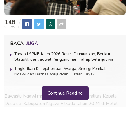
148
VIEWS
BACA
JUGA
Tahap I SPMB Jatim 2026 Resmi Diumumkan, Berikut
Statistik dan Jadwal Pengumuman Tahap Selanjutnya
Tingkatkan Kesejahteraan Warga, Sinergi Pemkab
Ngawi dan Baznas Wujudkan Hunian Layak
Continue Reading
Bawaslu Ngawi memggelar sosialisasi netralitas Kepala
Desa se-Kabupaten Ngawi Pilkada tahun 2024 di Hotel
Nata Azana, Kamis (21/11/24) dibuka langsung oleh Pjs.
Bupati Ngawi Tiat S. Suwardi.