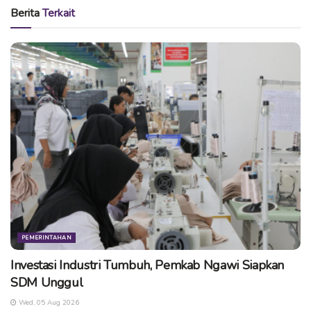
Sumber
Berita
Terkait
Tags:
berita ngawi
infongawi
kabupaten ngawi
kampoengngawi
ngawi
pemerintah
PEMERINTAHAN
Investasi Industri Tumbuh, Pemkab Ngawi Siapkan
SDM Unggul
Wed, 05 Aug 2026