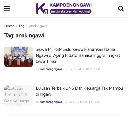
Home
Tag
anak ngawi
Tag:
anak ngawi
Siswa MI PSM Sulursewu Harumkan Nama
Ngawi di Ajang Pidato Bahasa Inggris Tingkat
Jawa Timur
by
KampoengNgawi
Tue, 12 May 2026
0
Lulusan Terbaik UNS Dari Keluarga Tak Mampu
di Ngawi
by
KampoengNgawi
Wed, 03 Jun 2015
0