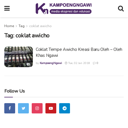
Home
Tag
coklat awicho
Tag:
coklat awicho
Coklat Tempe Awicho Kreasi Baru Oleh – Oleh
Khas Ngawi
by
KampoengNgawi
Tue, 02 Jan 2018
0
Follow Us