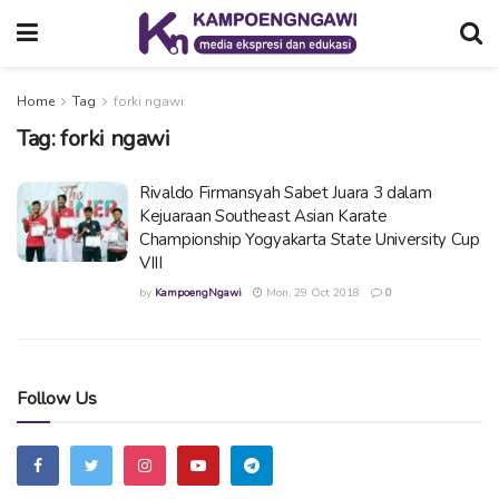
Home
Tag
forki ngawi
Tag:
forki ngawi
Rivaldo Firmansyah Sabet Juara 3 dalam
Kejuaraan Southeast Asian Karate
Championship Yogyakarta State University Cup
VIII
by
KampoengNgawi
Mon, 29 Oct 2018
0
Follow Us