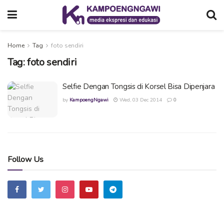
Home
Tag
foto sendiri
Tag:
foto sendiri
Selfie Dengan Tongsis di Korsel Bisa Dipenjara
by
KampoengNgawi
Wed, 03 Dec 2014
0
Follow Us