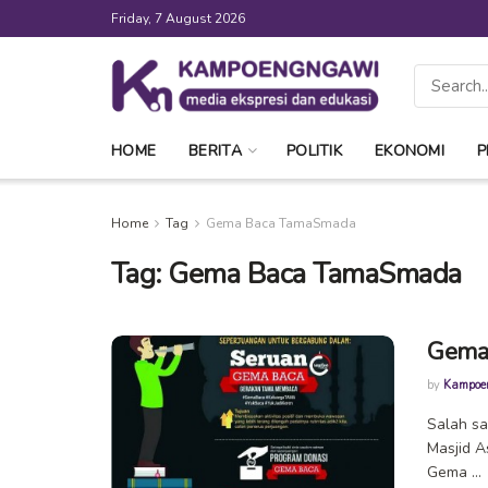
Friday, 7 August 2026
HOME
BERITA
POLITIK
EKONOMI
P
Home
Tag
Gema Baca TamaSmada
Tag:
Gema Baca TamaSmada
Gema
by
Kampoe
Salah sa
Masjid A
Gema ...