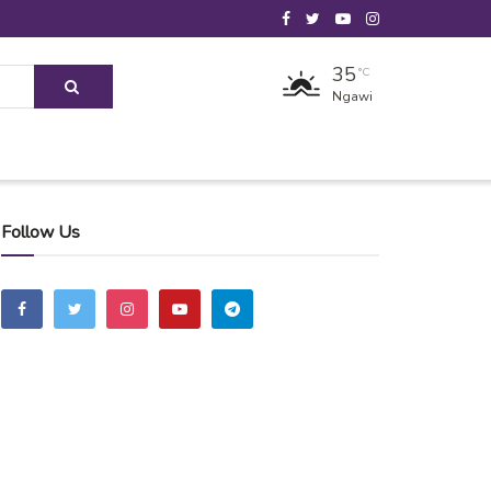
35
°C
Ngawi
Follow Us