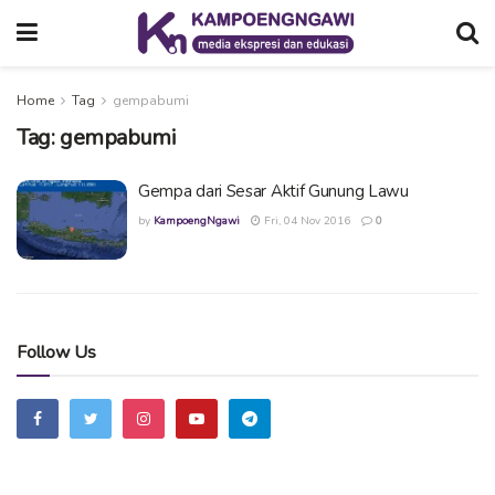
Home
Tag
gempabumi
Tag:
gempabumi
Gempa dari Sesar Aktif Gunung Lawu
by
KampoengNgawi
Fri, 04 Nov 2016
0
Follow Us