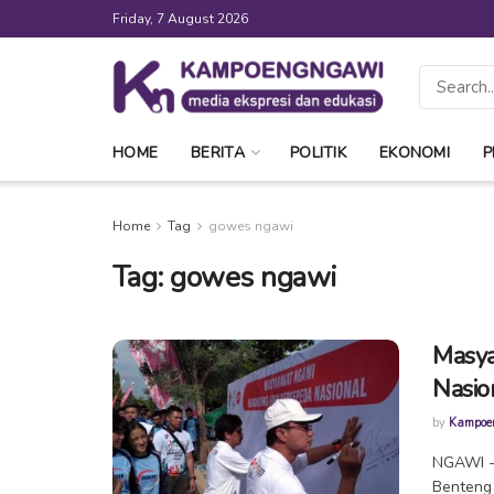
Friday, 7 August 2026
HOME
BERITA
POLITIK
EKONOMI
P
Home
Tag
gowes ngawi
Tag:
gowes ngawi
Masya
Nasio
by
Kampoe
NGAWI - 
Benteng p