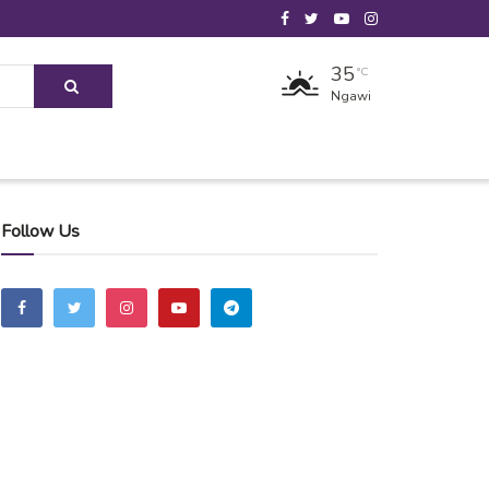
35
°C
Ngawi
Follow Us