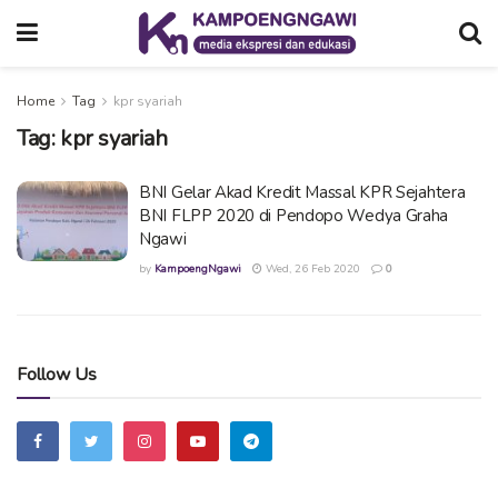
Home
Tag
kpr syariah
Tag:
kpr syariah
BNI Gelar Akad Kredit Massal KPR Sejahtera
BNI FLPP 2020 di Pendopo Wedya Graha
Ngawi
by
KampoengNgawi
Wed, 26 Feb 2020
0
Follow Us