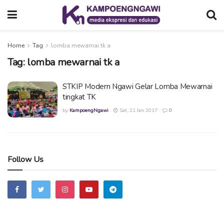
Home
Tag
lomba mewarnai tk a
Tag:
lomba mewarnai tk a
STKIP Modern Ngawi Gelar Lomba Mewarnai
tingkat TK
by
KampoengNgawi
Sat, 21 Jan 2017
0
Follow Us