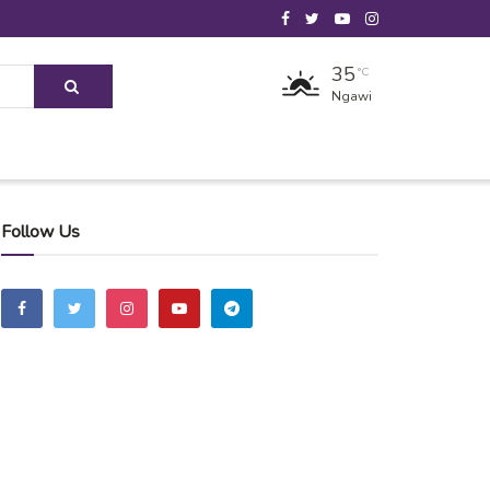
35
°C
Ngawi
Follow Us