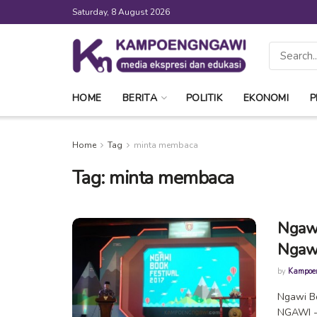
Saturday, 8 August 2026
HOME
BERITA
POLITIK
EKONOMI
P
Home
Tag
minta membaca
Tag:
minta membaca
Ngawi
Ngaw
by
Kampoe
Ngawi Bo
NGAWI - 