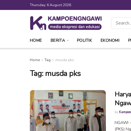
Thursday, 6 August 2026
HOME
BERITA
POLITIK
EKONOMI
P
Home
Tag
musda pks
Tag:
musda pks
Harya
Ngawi
by
Kampoe
NGAWI --
(PKS) Ng