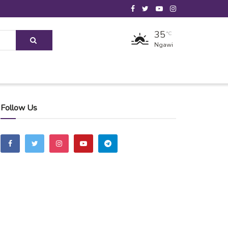
35
°C
Ngawi
Follow Us