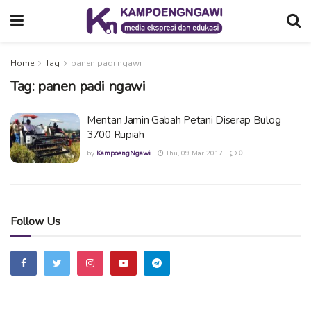
Home
Tag
panen padi ngawi
Tag:
panen padi ngawi
Mentan Jamin Gabah Petani Diserap Bulog
3700 Rupiah
by
KampoengNgawi
Thu, 09 Mar 2017
0
Follow Us