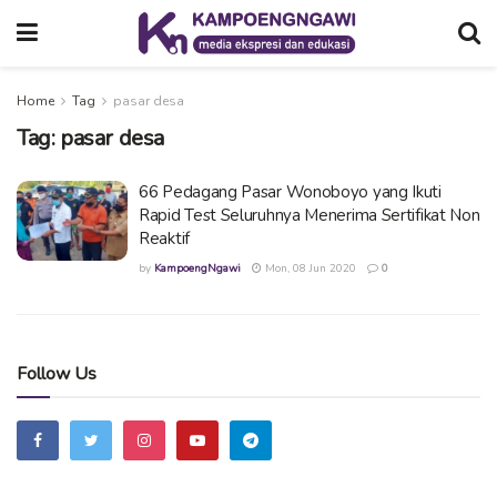
Home
Tag
pasar desa
Tag:
pasar desa
66 Pedagang Pasar Wonoboyo yang Ikuti
Rapid Test Seluruhnya Menerima Sertifikat Non
Reaktif
by
KampoengNgawi
Mon, 08 Jun 2020
0
Follow Us