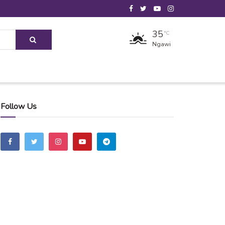
35
°C
Ngawi
Follow Us