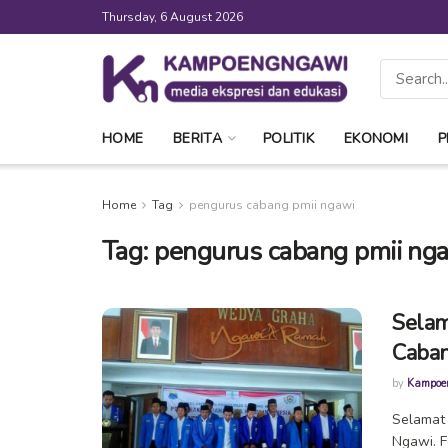
Thursday, 6 August 2026
HOME
BERITA
POLITIK
EKONOMI
P
Home
Tag
pengurus cabang pmii ngawi
Tag:
pengurus cabang pmii ng
Selam
Caban
by
Kampoe
Selamat 
Ngawi. F