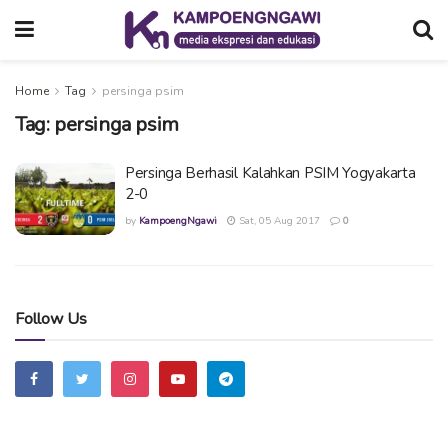
Home
Tag
persinga psim
Tag:
persinga psim
Persinga Berhasil Kalahkan PSIM Yogyakarta
2-0
by
KampoengNgawi
Sat, 05 Aug 2017
0
Follow Us