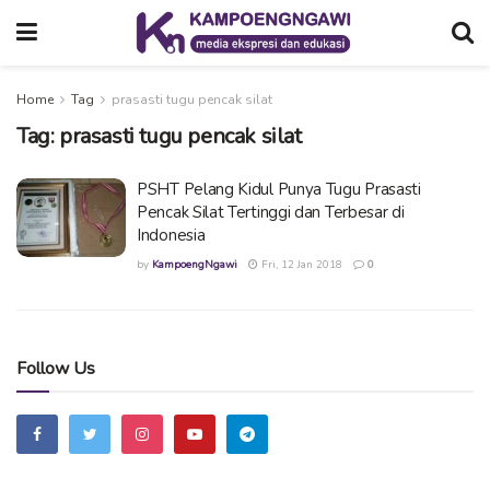
Home
Tag
prasasti tugu pencak silat
Tag:
prasasti tugu pencak silat
PSHT Pelang Kidul Punya Tugu Prasasti
Pencak Silat Tertinggi dan Terbesar di
Indonesia
by
KampoengNgawi
Fri, 12 Jan 2018
0
Follow Us