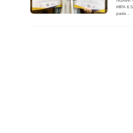
NGAWI --
MIPA 6 S
pada ...