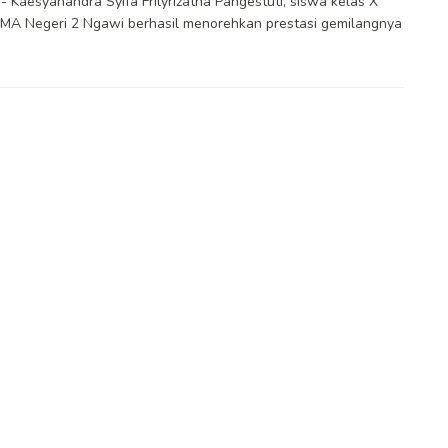
 Kaesyanandra Syifa Frilyrizatna Pangestuti, siswa kelas X
MA Negeri 2 Ngawi berhasil menorehkan prestasi gemilangnya