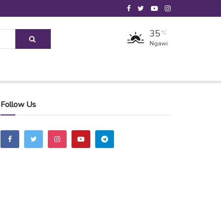
35
°C
Ngawi
Follow Us