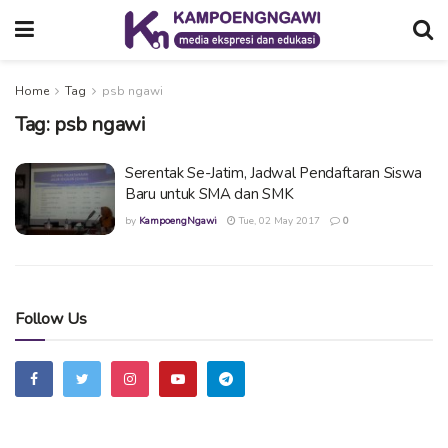
Home
Tag
psb ngawi
Tag:
psb ngawi
Serentak Se-Jatim, Jadwal Pendaftaran Siswa
Baru untuk SMA dan SMK
by
KampoengNgawi
Tue, 02 May 2017
0
Follow Us