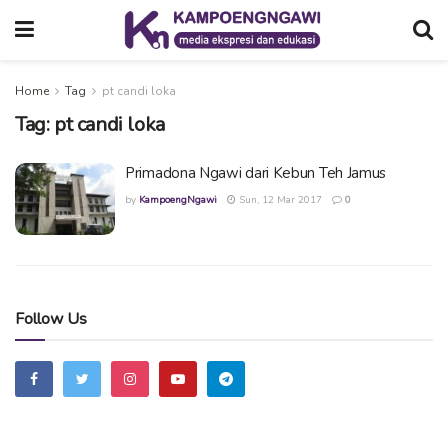
Home
Tag
pt candi loka
Tag:
pt candi loka
Primadona Ngawi dari Kebun Teh Jamus
by
KampoengNgawi
Sun, 12 Mar 2017
0
Follow Us