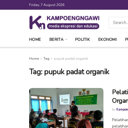
Friday, 7 August 2026
HOME
BERITA
POLITIK
EKONOMI
P
Home
Tag
pupuk padat organik
Tag:
pupuk padat organik
Pelat
Organ
by
Kampoe
Pelatiha
pelatiha