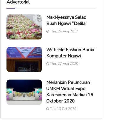
Advertorial
MakNyessnya Salad
Buah Ngawi “Delila”
Thu, 24 Aug 2017
With-Me Fashion Bordir
Komputer Ngawi
Thu, 27 Aug 2020
Meriahkan Peluncuran
UMKM Virtual Expo
Karesidenan Madiun 16
Oktober 2020
Tue, 13 Oct 2020