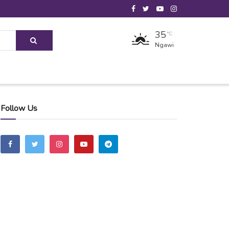
35
°C
Ngawi
Follow Us