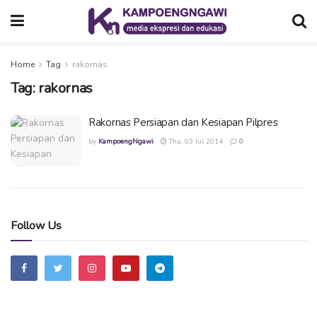
Home
Tag
rakornas
Tag:
rakornas
Rakornas Persiapan dan Kesiapan Pilpres
by
KampoengNgawi
Thu, 03 Jul 2014
0
Follow Us