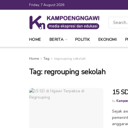
Friday, 7 August 2026
HOME
BERITA
POLITIK
EKONOMI
P
Home
Tag
regrouping sekolah
Tag:
regrouping sekolah
15 SD
by
Kampoe
Sejak aw
pemerint
anggaran 