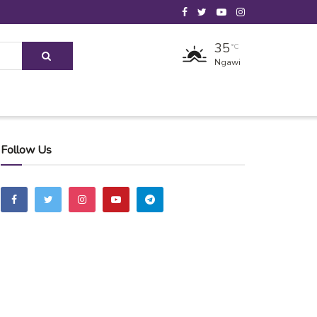
35
°C
Ngawi
Follow Us