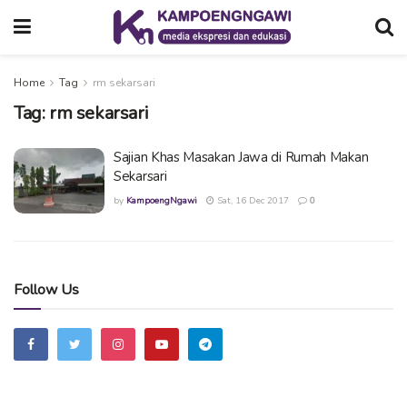
Home
Tag
rm sekarsari
Tag:
rm sekarsari
Sajian Khas Masakan Jawa di Rumah Makan
Sekarsari
by
KampoengNgawi
Sat, 16 Dec 2017
0
Follow Us