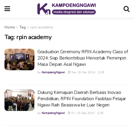
Home
Tag
rpin academy
Tag:
rpin academy
Graduation Ceremony RPIN Academy Class of
2024: Siap Berkontribusi Mencetak Pemimpin
Masa Depan Asal Ngawi
by
KampoengNgawi
Tue, 10 Dec 2024
0
Dukung Kemajuan Daerah Berbasis Inovasi
Pendidikan, RPIN Foundation Fasilitasi Pelajar
Ngawi Raih Beasiswa ke Luar Negeri
by
KampoengNgawi
Fri, 15 Sep 2023
0