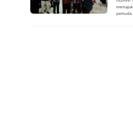
NGAWI --
memajuka
pemuda, 