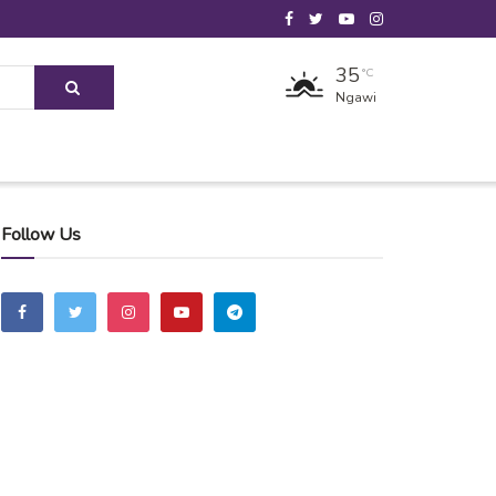
35
°C
Ngawi
Follow Us