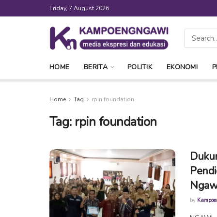
Friday, 7 August 2026
HOME
BERITA
POLITIK
EKONOMI
P
Home
Tag
rpin foundation
Tag:
rpin foundation
Dukun
Pendid
Ngawi
by
Kampoe