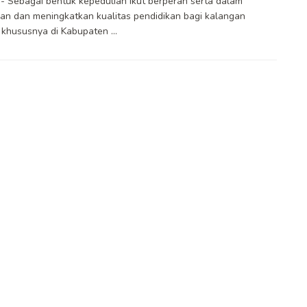
 Sebagai bentuk kepedulian ikut berperan serta dalam
n dan meningkatkan kualitas pendidikan bagi kalangan
khususnya di Kabupaten ...