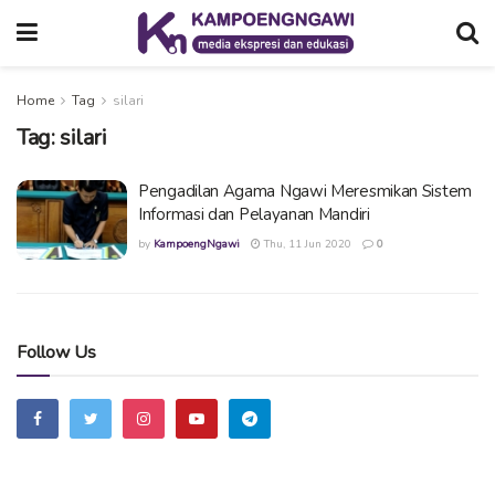
Home
Tag
silari
Tag:
silari
Pengadilan Agama Ngawi Meresmikan Sistem
Informasi dan Pelayanan Mandiri
by
KampoengNgawi
Thu, 11 Jun 2020
0
Follow Us