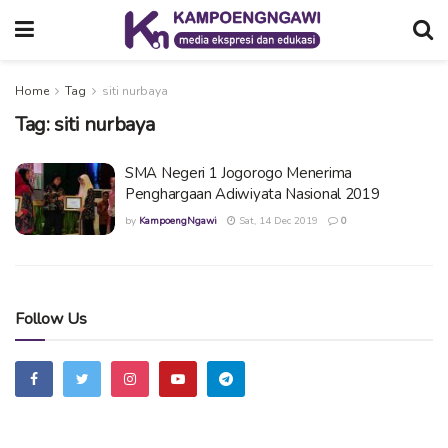
Home
Tag
siti nurbaya
Tag:
siti nurbaya
SMA Negeri 1 Jogorogo Menerima
Penghargaan Adiwiyata Nasional 2019
by
KampoengNgawi
Sat, 14 Dec 2019
0
Follow Us