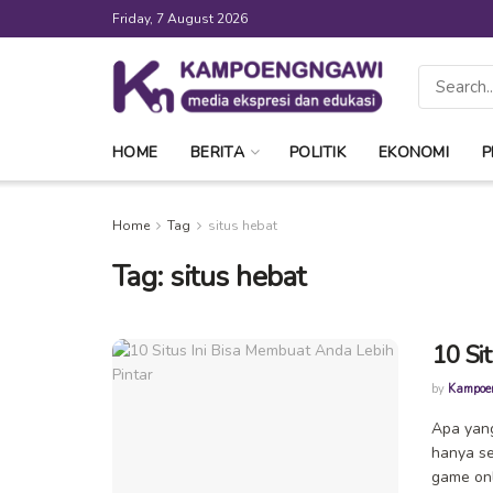
Friday, 7 August 2026
HOME
BERITA
POLITIK
EKONOMI
P
Home
Tag
situs hebat
Tag:
situs hebat
10 Si
by
Kampoe
Apa yang
hanya se
game onli