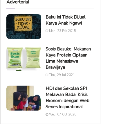
Advertorial
Buku Ini Tidak DiJual
Karya Anak Ngawi
Mon, 23 Feb 2015
Sosis Basuke, Makanan
Kaya Protein Ciptaan
Lima Mahasiswa
Brawijaya
Thu, 29 Jul 2021
HDI dan Sekolah SPI
Melawan Badai Krisis
Ekonomi dengan Web
Series Inspirational
Wed, 07 Oct 2020