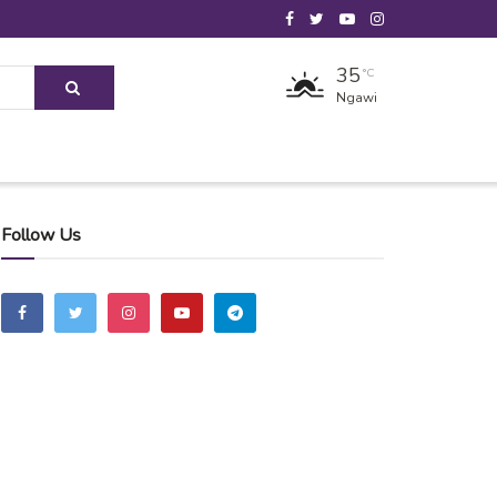
35
°C
Ngawi
Follow Us