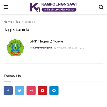
Home
Tag
skanida
Tag:
skanida
SMK Negeri 2 Ngawi
by
KampoengNgawi
Wed, 05 Oct 2016
0
Follow Us