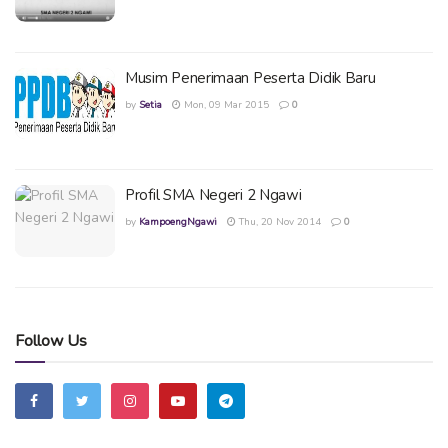
Musim Penerimaan Peserta Didik Baru
by
Setia
Mon, 09 Mar 2015
0
Profil SMA Negeri 2 Ngawi
by
KampoengNgawi
Thu, 20 Nov 2014
0
Follow Us