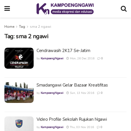
Home
Tag
sma 2 ngawi
Tag:
sma 2 ngawi
Cendrawasih 2K17 Se-Jatim
by
KampoengNgawi
Mon, 26 Dec 2016
0
Smadangawi Gelar Bazaar Kreatifitas
by
KampoengNgawi
Sun, 13 Nov 2016
0
Video Profile Sekolah Rujukan Ngawi
by
KampoengNgawi
Thu, 03 Nov 2016
0