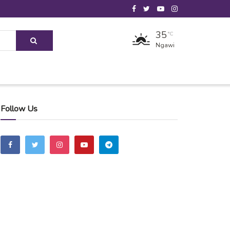
35
°C
Ngawi
Follow Us