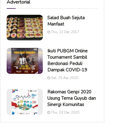
Advertorial
Salad Buah Sejuta
Manfaat
Thu, 21 Dec 2017
Ikuti PUBGM Online
Tournament Sambil
Berdonasi Peduli
Dampak COVID-19
Sat, 25 Apr 2020
Rakornas Genpi 2020
Usung Tema Guyub dan
Sinergi Komunitas
Thu, 03 Dec 2020