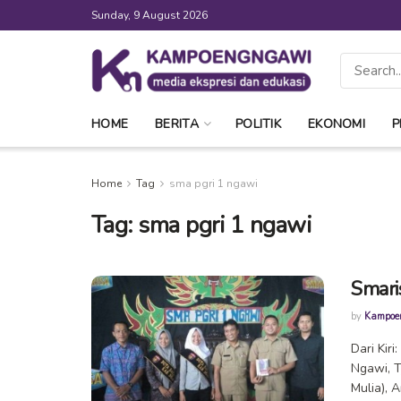
Sunday, 9 August 2026
HOME
BERITA
POLITIK
EKONOMI
P
Home
Tag
sma pgri 1 ngawi
Tag:
sma pgri 1 ngawi
Smari
by
Kampoe
Dari Kir
Ngawi, T
Mulia), A