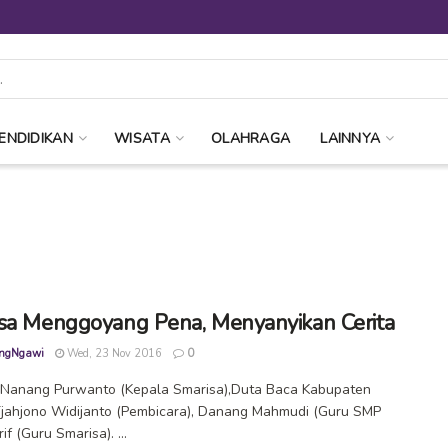
ENDIDIKAN
WISATA
OLAHRAGA
LAINNYA
sa Menggoyang Pena, Menyanyikan Cerita
ngNgawi
Wed, 23 Nov 2016
0
i: Nanang Purwanto (Kepala Smarisa),Duta Baca Kabupaten
jahjono Widijanto (Pembicara), Danang Mahmudi (Guru SMP
rif (Guru Smarisa). ...