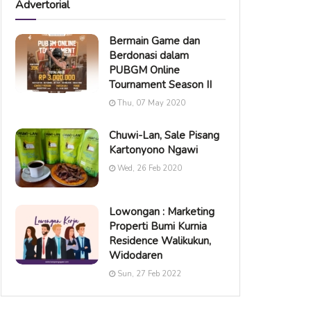
Advertorial
Bermain Game dan
Berdonasi dalam
PUBGM Online
Tournament Season II
Thu, 07 May 2020
Chuwi-Lan, Sale Pisang
Kartonyono Ngawi
Wed, 26 Feb 2020
Lowongan : Marketing
Properti Bumi Kurnia
Residence Walikukun,
Widodaren
Sun, 27 Feb 2022