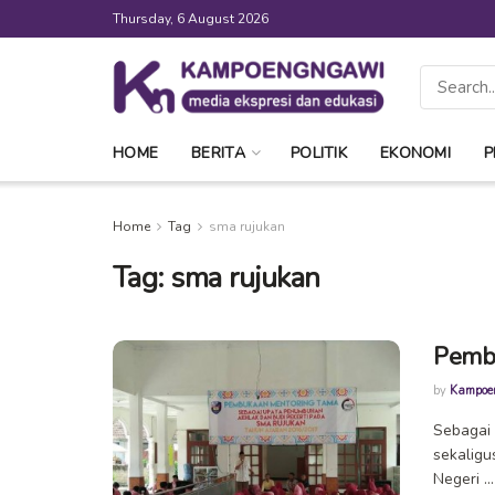
Thursday, 6 August 2026
HOME
BERITA
POLITIK
EKONOMI
P
Home
Tag
sma rujukan
Tag:
sma rujukan
Pemb
by
Kampoe
Sebagai 
sekaligu
Negeri ...