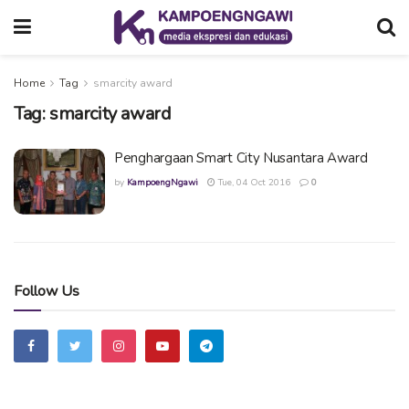
Home
Tag
smarcity award
Tag:
smarcity award
Penghargaan Smart City Nusantara Award
by
KampoengNgawi
Tue, 04 Oct 2016
0
Follow Us