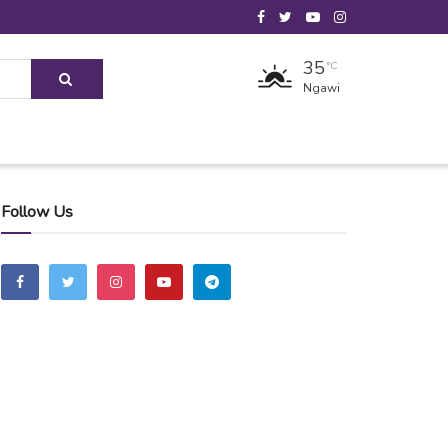
35
°C
Ngawi
Follow Us