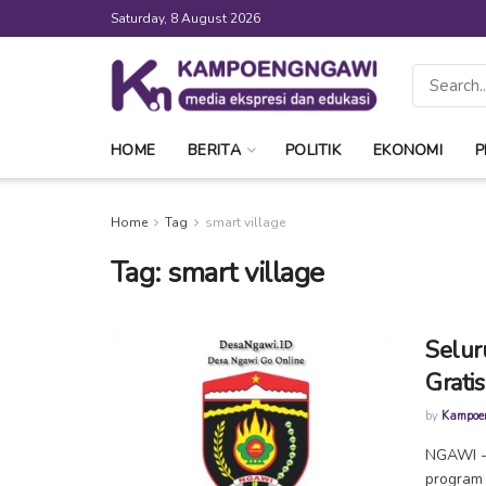
Saturday, 8 August 2026
HOME
BERITA
POLITIK
EKONOMI
P
Home
Tag
smart village
Tag:
smart village
Selur
Grati
by
Kampoe
NGAWI -
program 