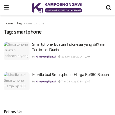
Home
Tag
smartphone
Tag:
smartphone
Smartphone Buatan Indonesia yang diKlaim
Tertipis di Dunia
by
KampoengNgawi
Sun, 07 Sep 2014
0
Mozilla Jual Smartphone Harga Rp380 Ribuan
by
KampoengNgawi
Thu, 28 Aug 2014
0
Follow Us