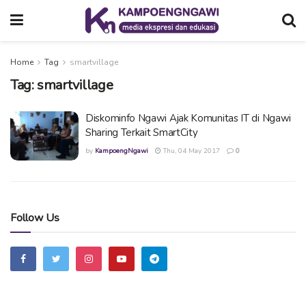
Home
Tag
smartvillage
Tag:
smartvillage
Diskominfo Ngawi Ajak Komunitas IT di Ngawi
Sharing Terkait SmartCity
by
KampoengNgawi
Thu, 04 May 2017
0
Follow Us