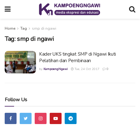
Home
Tag
smp di ngawi
Tag:
smp di ngawi
Kader UKS tingkat SMP di Ngawi Ikuti
Pelatihan dan Pembinaan
by
KampoengNgawi
Tue, 24 Oct 2017
0
Follow Us