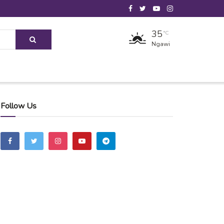
35
°C
Ngawi
Follow Us