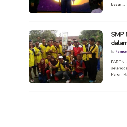
besar ...
SMP N
dalam
by
Kampoe
PARON -
selengga
Paron, Ra