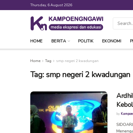
Thursday, 6 August 2026
HOME
BERITA
POLITIK
EKONOMI
P
Home
Tag
smp negeri 2 kwadungan
Tag:
smp negeri 2 kwadungan
Ardhi
Kebol
by
Kampoe
SIDOARJO
Menenga