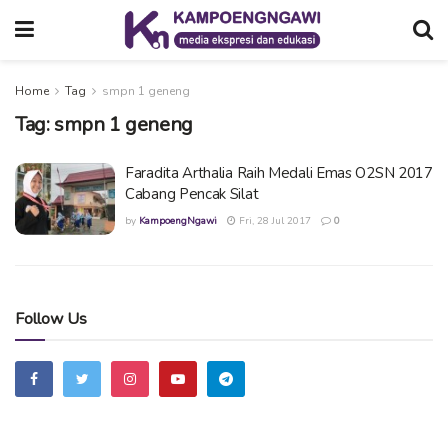
Home
Tag
smpn 1 geneng
Tag:
smpn 1 geneng
Faradita Arthalia Raih Medali Emas O2SN 2017
Cabang Pencak Silat
by
KampoengNgawi
Fri, 28 Jul 2017
0
Follow Us