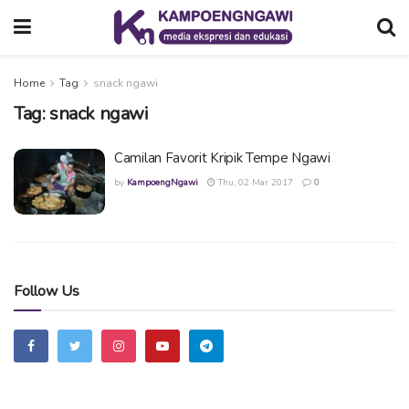
Home
Tag
snack ngawi
Tag:
snack ngawi
Camilan Favorit Kripik Tempe Ngawi
by
KampoengNgawi
Thu, 02 Mar 2017
0
Follow Us