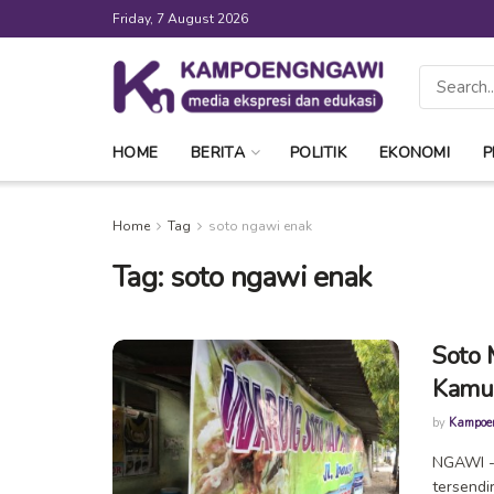
Friday, 7 August 2026
HOME
BERITA
POLITIK
EKONOMI
P
Home
Tag
soto ngawi enak
Tag:
soto ngawi enak
Soto 
Kamu
by
Kampoe
NGAWI - 
tersendi