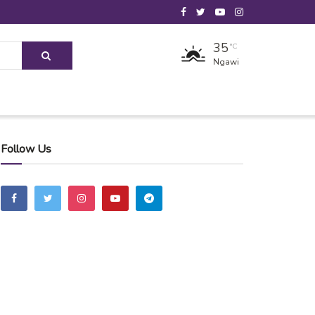
35
°C
Ngawi
Follow Us