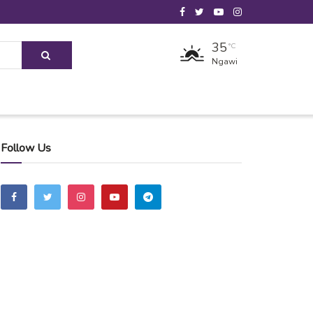
35
°C
Ngawi
Follow Us