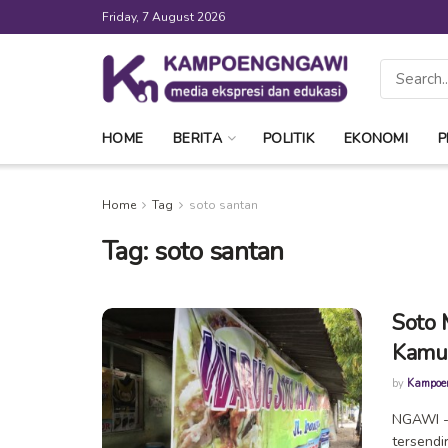
Friday, 7 August 2026
HOME
BERITA
POLITIK
EKONOMI
P
Home
Tag
soto santan
Tag:
soto santan
Soto 
Kamu
by
Kampoe
NGAWI - 
tersendi