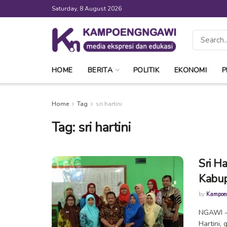
Saturday, 8 August 2026
HOME
BERITA
POLITIK
EKONOMI
P
Home
Tag
sri hartini
Tag:
sri hartini
Sri H
Kabu
by
Kampoe
NGAWI --
Hartini,