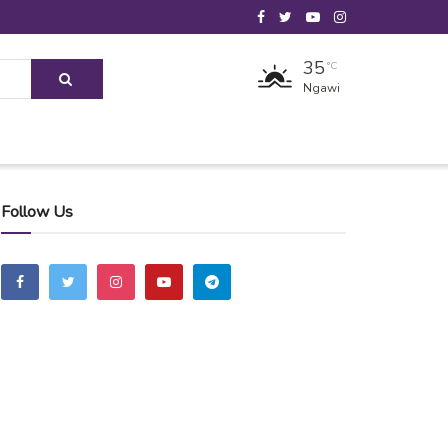
35
°C
Ngawi
Follow Us