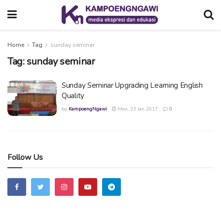
Home
Tag
sunday seminar
Tag:
sunday seminar
Sunday Seminar Upgrading Learning English
Quality
by
KampoengNgawi
Mon, 23 Jan 2017
0
Follow Us