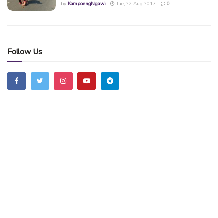
by
KampoengNgawi
Tue, 22 Aug 2017
0
Follow Us