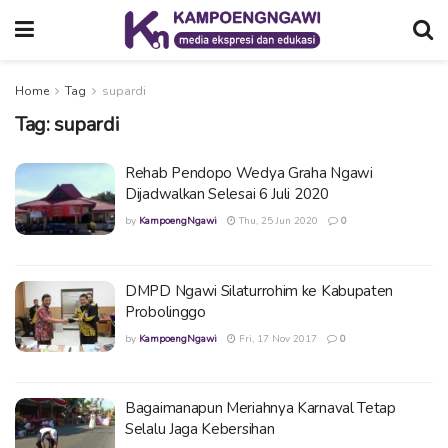
Home
Tag
supardi
Tag:
supardi
Rehab Pendopo Wedya Graha Ngawi
Dijadwalkan Selesai 6 Juli 2020
by
KampoengNgawi
Thu, 25 Jun 2020
0
DMPD Ngawi Silaturrohim ke Kabupaten
Probolinggo
by
KampoengNgawi
Fri, 17 Nov 2017
0
Bagaimanapun Meriahnya Karnaval Tetap
Selalu Jaga Kebersihan