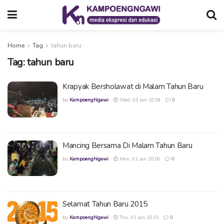
Home
Tag
tahun baru
Tag:
tahun baru
Krapyak Bersholawat di Malam Tahun Baru
by
KampoengNgawi
Wed, 03 Jan 2018
0
Mancing Bersama Di Malam Tahun Baru
by
KampoengNgawi
Mon, 01 Jan 2018
0
Selamat Tahun Baru 2015
by
KampoengNgawi
Thu, 01 Jan 2015
0