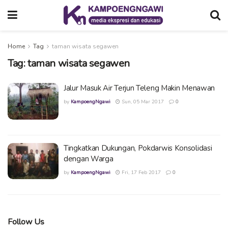
Home
Tag
taman wisata segawen
Tag:
taman wisata segawen
Jalur Masuk Air Terjun Teleng Makin Menawan
by
KampoengNgawi
Sun, 05 Mar 2017
0
Tingkatkan Dukungan, Pokdarwis Konsolidasi
dengan Warga
by
KampoengNgawi
Fri, 17 Feb 2017
0
Follow Us