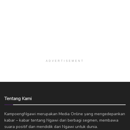
ADVERTISEMENT
Tentang Kami
KampoengNgawi merupakan Media Online yang mengedepankan
kabar – kabar tentang Ngawi dari berbagi segmen, membawa
suara positif dan mendidik dari Ngawi untuk dunia.